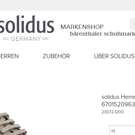
HERREN
ZUBEHÖR
ÜBER SOLIDUS
solidus Herr
6701520963
23072
-
1200