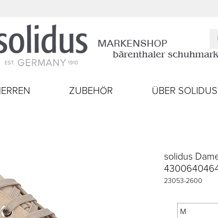
HERREN
ZUBEHÖR
ÜBER SOLIDUS
solidus Dame
430064046
23053
-
2600