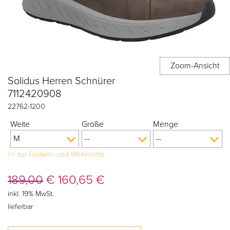
Solidus Herren Schnürer
7112420908
22762
-
1200
Weite
Größe
Menge
>> zur Größen- und Weiteninfo
189,00
€
160,65
€
inkl. 19% MwSt.
lieferbar