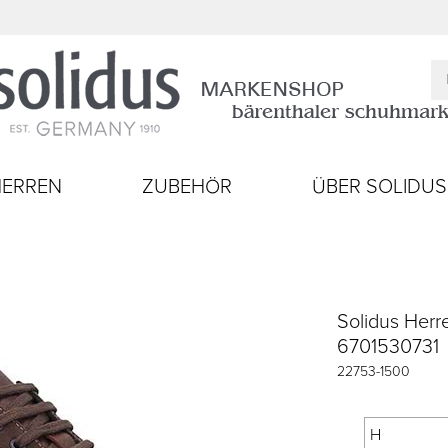
HERREN
ZUBEHÖR
ÜBER SOLIDUS
Solidus Herr
6701530731
22753
-
1500