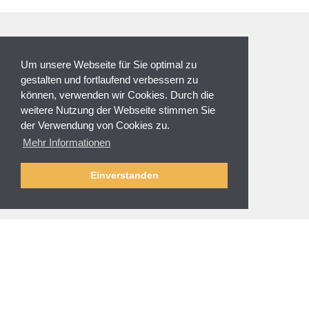
ZAHLUNGSARTEN
Um unsere Webseite für Sie optimal zu
gestalten und fortlaufend verbessern zu
können, verwenden wir Cookies. Durch die
weitere Nutzung der Webseite stimmen Sie
der Verwendung von Cookies zu.
NEWSLETTER
Mehr Informationen
Anmeldung
Abmelden
Einverstanden
SERVICE & HILFE
Fragen zur Bestellung
Zahlung und Sicherheit
Versand und Lieferung
Rücksendung
Größenberatung
Reinigung und Pflege