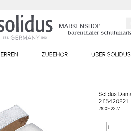
HERREN
ZUBEHÖR
ÜBER SOLIDUS
Solidus Dame
2115420821
21009
-
2827