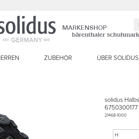
HERREN
ZUBEHÖR
ÜBER SOLIDUS
solidus Halb
6750300177
21468
-
1000