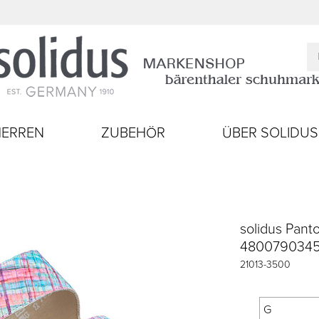
HERREN
ZUBEHÖR
ÜBER SOLIDUS
solidus Panto
480079034
21013
-
3500