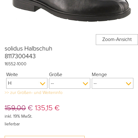
solidus Halbschuh
8117300443
16552
-
1000
Weite
Größe
Menge
>> zur Größen- und Weiteninfo
159,00
€
135,15
€
inkl. 19% MwSt.
lieferbar