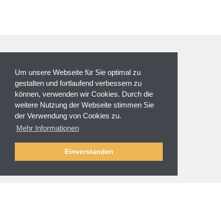
ZAHLUNGSARTEN
Um unsere Webseite für Sie optimal zu
gestalten und fortlaufend verbessern zu
können, verwenden wir Cookies. Durch die
weitere Nutzung der Webseite stimmen Sie
der Verwendung von Cookies zu.
NEWSLETTER
Mehr Informationen
Anmeldung
Abmelden
Einverstanden
SERVICE & HILFE
Fragen zur Bestellung
Zahlung und Sicherheit
Versand und Lieferung
Rücksendung