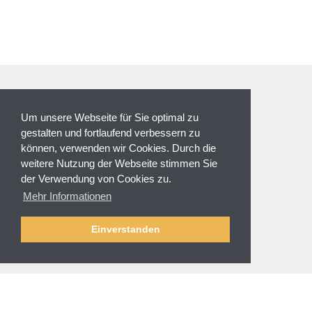
ZAHLUNGSARTEN
Um unsere Webseite für Sie optimal zu
gestalten und fortlaufend verbessern zu
können, verwenden wir Cookies. Durch die
weitere Nutzung der Webseite stimmen Sie
der Verwendung von Cookies zu.
NEWSLETTER
Mehr Informationen
Anmeldung
Abmelden
Einverstanden
SERVICE & HILFE
Fragen zur Bestellung
Zahlung und Sicherheit
Versand und Lieferung