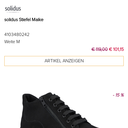
solidus Stiefel Maike
4103480242
Weite M
€ 119,00
€ 101,15
- 15 %