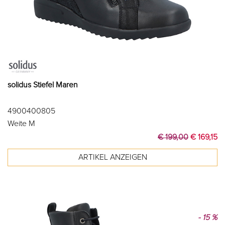
solidus Stiefel Maren
4900400805
Weite M
€ 199,00
€ 169,15
- 15 %