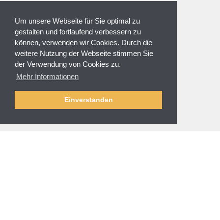
ZAHLUNGSARTEN
Um unsere Webseite für Sie optimal zu
gestalten und fortlaufend verbessern zu
können, verwenden wir Cookies. Durch die
weitere Nutzung der Webseite stimmen Sie
der Verwendung von Cookies zu.
NEWSLETTER
Mehr Informationen
Anmeldung
Abmelden
Einverstanden
SERVICE & HILFE
Fragen zur Bestellung
Zahlung und Sicherheit
Versand und Lieferung
Rücksendung
Größenberatung
Reinigung und Pflege
AGBs
/
Impressum
Datenschutz