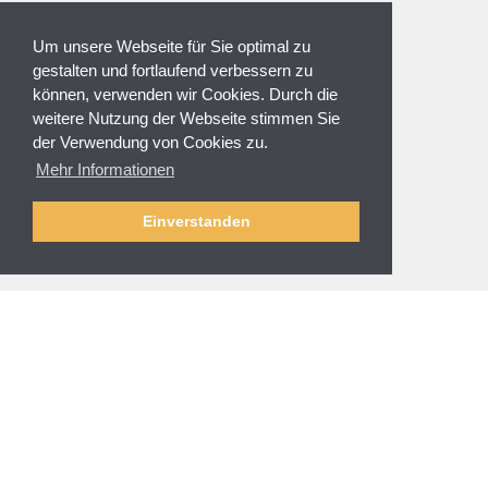
ZAHLUNGSARTEN
Um unsere Webseite für Sie optimal zu
gestalten und fortlaufend verbessern zu
können, verwenden wir Cookies. Durch die
weitere Nutzung der Webseite stimmen Sie
der Verwendung von Cookies zu.
NEWSLETTER
Mehr Informationen
Anmeldung
Abmelden
Einverstanden
SERVICE & HILFE
Fragen zur Bestellung
Zahlung und Sicherheit
Versand und Lieferung
Rücksendung
Größenberatung
Reinigung und Pflege
AGBs
/
Impressum
Datenschutz