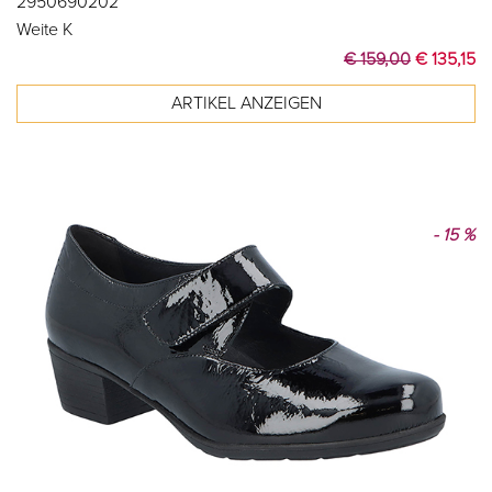
2950690202
Weite K
€ 159,00
€ 135,15
- 15 %