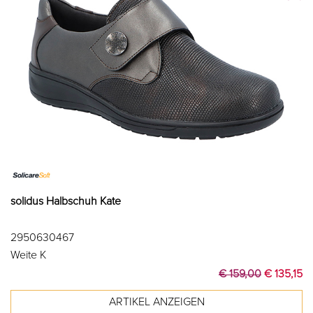
solidus Halbschuh Kate
2950630467
Weite K
€ 159,00
€ 135,15