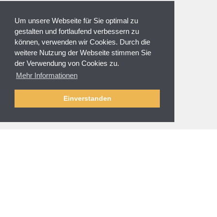
ZAHLUNGSARTEN
Um unsere Webseite für Sie optimal zu
gestalten und fortlaufend verbessern zu
können, verwenden wir Cookies. Durch die
weitere Nutzung der Webseite stimmen Sie
der Verwendung von Cookies zu.
NEWSLETTER
Mehr Informationen
Anmeldung
Abmelden
Einverstanden
SERVICE & HILFE
Fragen zur Bestellung
Zahlung und Sicherheit
Versand und Lieferung
Rücksendung
Größenberatung
Reinigung und Pflege
AGBs
/
Impressum
Datenschutz