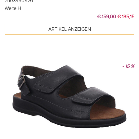
7503430826
Weite H
€ 159,00
€ 135,15
- 15 %